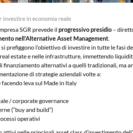
r investire in economia reale
a Impresa SGR prevede il
progressivo presidio
– dirett
timento nell’Alternative Asset Management
.
prefiggono l’obiettivo di investire in tutte le fasi del 
real estate e nelle infrastrutture, immettendo liquidit
i finanziamento alternativi a quelli tradizionali, ma 
ntazione di strategie aziendali volte a:
 facendo leva sul Made in Italy
iale / corporate governance
terne (“buy and build”)
rocessi operativi
 attivi nelle principali asset class d’investimento d