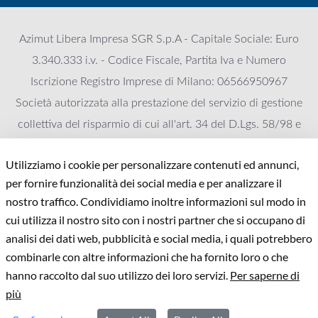
Azimut Libera Impresa SGR S.p.A - Capitale Sociale: Euro
3.340.333 i.v. - Codice Fiscale, Partita Iva e Numero
Iscrizione Registro Imprese di Milano: 06566950967
Società autorizzata alla prestazione del servizio di gestione
collettiva del risparmio di cui all'art. 34 del D.Lgs. 58/98 e
iscritta all'Albo delle SGR, Sezione gestori di FIA al numero
Utilizziamo i cookie per personalizzare contenuti ed annunci,
125. Appartenente al Gruppo Azimut Holding, Socio unico
per fornire funzionalità dei social media e per analizzare il
Azimut Holding S.p.A. che esercita l’attività di direzione e
nostro traffico. Condividiamo inoltre informazioni sul modo in
coordinamento
cui utilizza il nostro sito con i nostri partner che si occupano di
Azimut Libera Impresa SGR S.p.A. è associata a AIFI -
analisi dei dati web, pubblicità e social media, i quali potrebbero
Associazione Italiana del Private Equity Venture Capital e
combinarle con altre informazioni che ha fornito loro o che
www.aifi.it
Private Debt (
) che sviluppa, coordina e
hanno raccolto dal suo utilizzo dei loro servizi.
Per saperne di
più
rappresenta, in sede istituzionale, i soggetti attivi sul
mercato italiano nel private equity e nel venture capital”