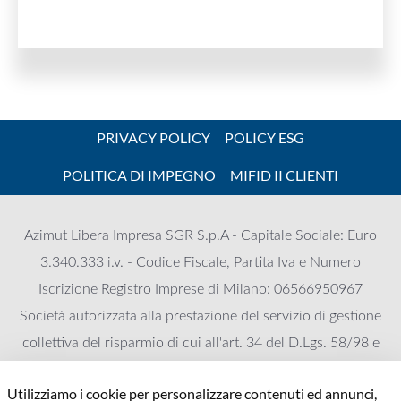
PRIVACY POLICY
POLICY ESG
POLITICA DI IMPEGNO
MIFID II CLIENTI
Azimut Libera Impresa SGR S.p.A - Capitale Sociale: Euro
3.340.333 i.v. - Codice Fiscale, Partita Iva e Numero
Iscrizione Registro Imprese di Milano: 06566950967
Società autorizzata alla prestazione del servizio di gestione
collettiva del risparmio di cui all'art. 34 del D.Lgs. 58/98 e
iscritta all'Albo delle SGR, Sezione gestori di FIA al numero
Utilizziamo i cookie per personalizzare contenuti ed annunci,
125. Appartenente al Gruppo Azimut Holding, Socio unico